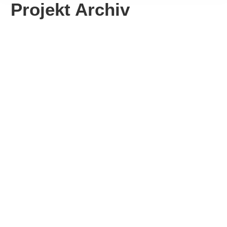
Projekt Archiv
Generationenspielplatz in
Sonnenbühl-Erpfingen
fertiggestellt
Mehr erfahren