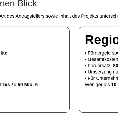
nen Blick
t des Antragstellers sowie Inhalt des Projekts unterschi
Regio
ekte
• Fördergeld spe
• Gesamtkoste
• Fördersatz:
8
• Umsetzung nu
• Für Unternehm
z
bis
zu
50 Mio. €
Weniger als
10 