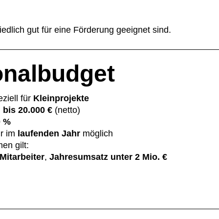
edlich gut für eine Förderung geeignet sind.
nal­budget
ziell für
Kleinprojekte
n
bis 20.000 €
(netto)
0 %
r im
laufenden Jahr
möglich
en gilt:
Mitarbeiter
,
Jahresumsatz
unter
2 Mio. €