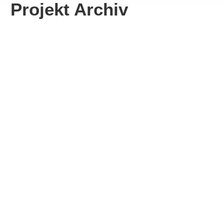
Projekt Archiv
Kultur-Religion-
Zusammen(Leben)
Mehr erfahren