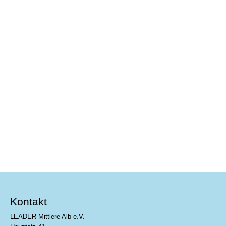
Albkorn-Bäckerei Glocker
Mehr erfahren
Kontakt
LEADER Mittlere Alb e.V.