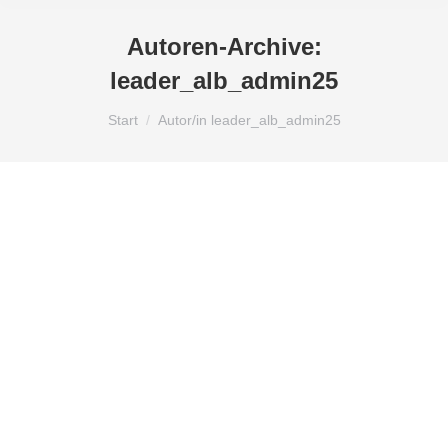
Autoren-Archive:
leader_alb_admin25
Sie befinden sich hier:
Start
Autor/in leader_alb_admin25