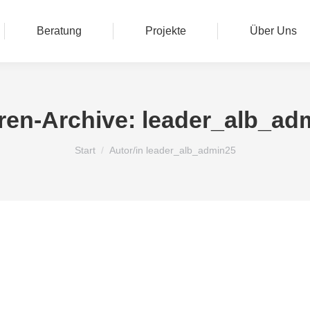
Beratung
Projekte
Über Uns
ren-Archive:
leader_alb_ad
Sie befinden sich hier:
Start
Autor/in leader_alb_admin25