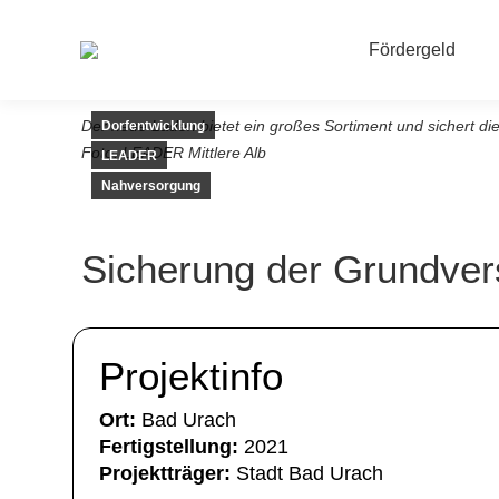
Fördergeld
Der neue Laden bietet ein großes Sortiment und sichert d
Dorfentwicklung
Foto: LEADER Mittlere Alb
LEADER
Nahversorgung
Sicherung der Grundver
Projektinfo
Ort:
Bad Urach
Fertigstellung:
2021
Projektträger:
Stadt Bad Urach