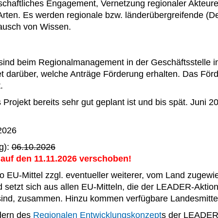
rschaftliches Engagement, Vernetzung regionaler Akteu
le Arten. Es werden regionale bzw. länderübergreifende 
tausch von Wissen.
 sind beim Regionalmanagement in der Geschäftsstelle i
t darüber, welche Anträge Förderung erhalten. Das Förd
.
 Projekt bereits sehr gut geplant ist und bis spät. Juni 
.2026
g):
06.10.2026
auf den 11.11.2026 verschoben!
 EU-Mittel zzgl. eventueller weiterer, vom Land zugewi
 setzt sich aus allen EU-Mitteln, die der LEADER-Aktion
 sind, zusammen. Hinzu kommen verfügbare Landesmittel
ldern des
Regionalen Entwicklungskonzept
s der LEADER-